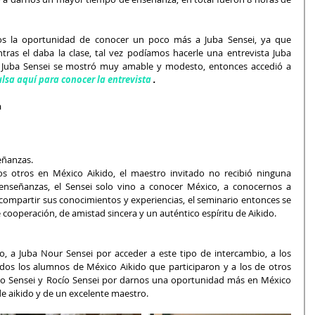
mos la oportunidad de conocer un poco más a Juba Sensei, ya que 
ras el daba la clase, tal vez podíamos hacerle una entrevista Juba 
 Juba Sensei se mostró muy amable y modesto, entonces accedió a 
lsa aquí para conocer la entrevista
 .
a
eñanzas.
 otros en México Aikido, el maestro invitado no recibió ninguna 
nseñanzas, el Sensei solo vino a conocer México, a conocernos a 
ompartir sus conocimientos y experiencias, el seminario entonces se 
cooperación, de amistad sincera y un auténtico espíritu de Aikido.
, a Juba Nour Sensei por acceder a este tipo de intercambio, a los 
os los alumnos de México Aikido que participaron y a los de otros 
do Sensei y Rocío Sensei por darnos una oportunidad más en México 
de aikido y de un excelente maestro.