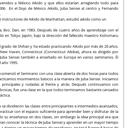
venidos a México Aikido y que ellos estarían arreglando todo para 
006.  En el Dojo de México Aikido, Juba Sensei al centro y Fernando 
.
de Instructores de Aikido de Manhattan, estudió aikido como un
, 8vo. Dan, en 1983. Después de cuatro años de aprendizaje con el 
ió en Tokyo Japón, bajo la dirección del fallecido maestro Kishomaru 
 grado de Shihan y ha estado practicando Aikido por más de 20 años. 
New Haven, Connecticut (Connecticut Aikikai), ahora es dirigido por 
Juba Sensei también a enseñado en Europa en varios seminarios. Él 
l año 1995.
i comenzó el Seminario con una clase abierta de dos horas para todos 
racticamos movimientos básicos a la manera de Juba Sensei. Iniciamos 
principales y rodadas al frente y atrás. Después continuamos con 
técnicas, fue una clase en la que todos terminamos bastante cansados 
áctica.
 se dividieron las clases entre principiantes e intermedios-avanzados, 
cticar con el espacio suficiente para aprender bien y disfrutar de la 
o su enseñanza en dos clases, sin embargo la idea principal era que 
ran conocer la técnica de Juba Sensei y aprender en un mayor tiempo 
ó a darnos un mayor tiempo de enseñanza, en total fueron 8 horas de 