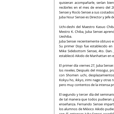
quisieran acompañarle, serían bien
recibirles en el mes de enero del 2
Sensei y Rocío Sensei a sus costados
Juba Nour Sensei es Director y Jefe 
Uchi-deshi del Maestro Kasuo Chiba
Mestro K. Chiba, Juba Sensei aprend
Ueshiba.
Juba Sensei recientemente obtuvo el
Su primer Dojo fue establecido en 
Mike Sidebottom Sensei, 4to. Dan. 
estableció Aikido de Manhattan en e
El primer día viernes 27, Juba Sense
los niveles. Después del misogui, p
con Shomen uchi, desplazamientos 
Kokyu ho, ikkyo, irimi nage y otras 
pero muy contentos de la intensa pr
El segundo y tercer día del seminario
de tal manera que todos pudieran pra
enseñanza. Fernando Sensei impartí
los alumnos de México Aikido pudie
con él, entonces Juba Sensei accedi