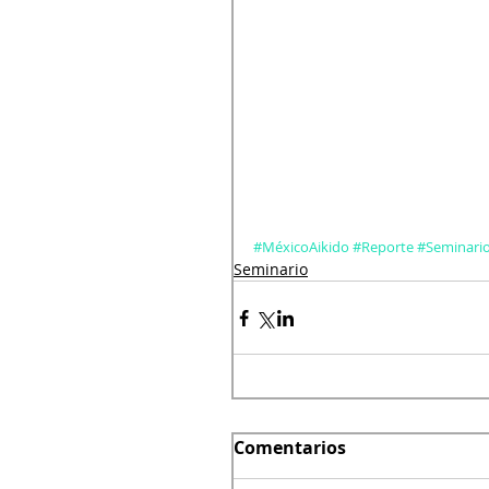
#MéxicoAikido
#Reporte
#Seminari
Seminario
Comentarios