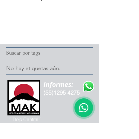
Buscar por tags
No hay etiquetas aún.
Informes:
(55)1295 4275
º Dojo Central º
San Bernardino
153 Paseos del
Sur,