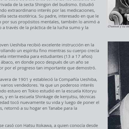
privada de la secta Shingon del budismo. Estudió
do extraordinario interés por las medicaciones,
la secta esotérica. Su padre, interesado en que le
 por sus propósitos mentales, también lo animó a
o a través de la práctica de la lucha sumo y la
O´sensei y su e
joven Ueshiba recibió excelente instrucción en la
ollando un espíritu fino mientras su cuerpo crecía
uela intermedia para estudiantes (13 a 17 años)
l ábaco, en donde poco después de un año se
ctor por el progreso tan importante que demostró.
avera de 1901 y estableció la Compañía Ueshiba,
varios vendedores. Ya que un poderoso interés
ndo estuvo en Tokio estudió en la escuela Kitoryu
s, y en la escuela Shinkage de kenjutsu, técnicas
edad tocó nuevamente su vida y luego de poner el
 retornó a su hogar en Tanabe para la
se casó con Hatsu Itokawa, a quien conocía desde