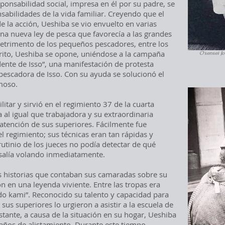
ponsabilidad social, impresa en él por su padre, se
sabilidades de la vida familiar. Creyendo que el
e la acción, Ueshiba se vio envuelto en varias
una nueva ley de pesca que favorecía a las grandes
detrimento de los pequeños pescadores, entre los
trito, Ueshiba se opone, uniéndose a la campaña
O´sensei Jo
idente de Isso”, una manifestación de protesta
pescadora de Isso. Con su ayuda se solucionó el
moso.
itar y sirvió en el regimiento 37 de la cuarta
a al igual que trabajadora y su extraordinaria
atención de sus superiores. Fácilmente fue
l regimiento; sus técnicas eran tan rápidas y
utinio de los jueces no podía detectar de qué
alía volando inmediatamente.
as historias que contaban sus camaradas sobre su
on en una leyenda viviente. Entre las tropas era
o kami”. Reconocido su talento y capacidad para
sus superiores lo urgieron a asistir a la escuela de
stante, a causa de la situación en su hogar, Ueshiba
 años de alistamiento. Durante este tiempo,