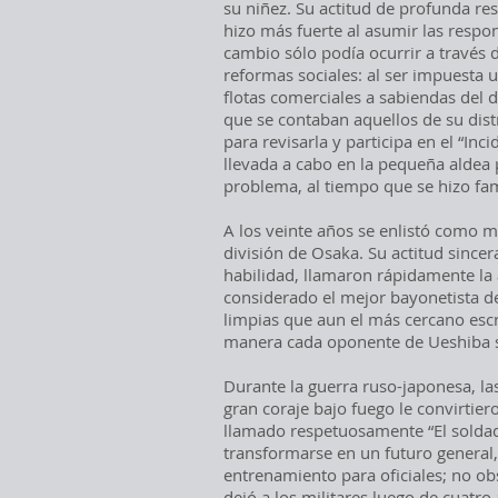
su niñez. Su actitud de profunda res
hizo más fuerte al asumir las respon
cambio sólo podía ocurrir a través d
reformas sociales: al ser impuesta 
flotas comerciales a sabiendas del 
que se contaban aquellos de su dis
para revisarla y participa en el “Inc
llevada a cabo en la pequeña aldea 
problema, al tiempo que se hizo fa
A los veinte años se enlistó como mil
división de Osaka. Su actitud sincer
habilidad, llamaron rápidamente la 
considerado el mejor bayonetista de
limpias que aun el más cercano escr
manera cada oponente de Ueshiba s
Durante la guerra ruso-japonesa, l
gran coraje bajo fuego le convirtier
llamado respetuosamente “El soldad
transformarse en un futuro general, 
entrenamiento para oficiales; no ob
dejó a los militares luego de cuatro