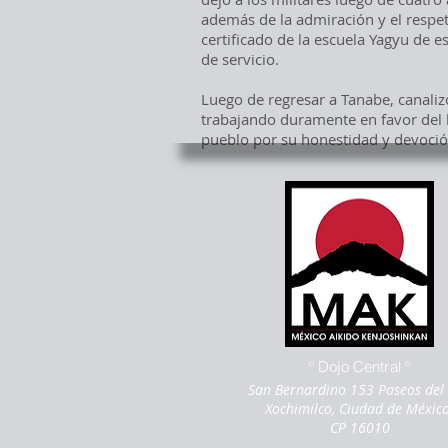
además de la admiración y el respet
certificado de la escuela Yagyu de e
de servicio.
Luego de regresar a Tanabe, canalizó
trabajando duramente en favor del 
pueblo por su honestidad y devoció
º Dojo Central º
San Bernardino 153 Paseos del 
Xochimilco, Ciudad de Méxic
CP 16010