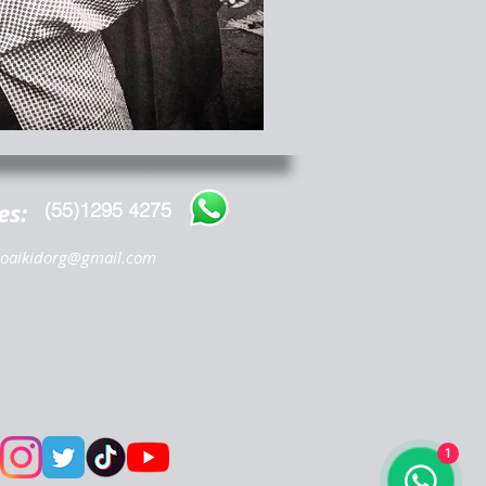
es:
(55)1295 4275
oaikidorg@gmail.com
1