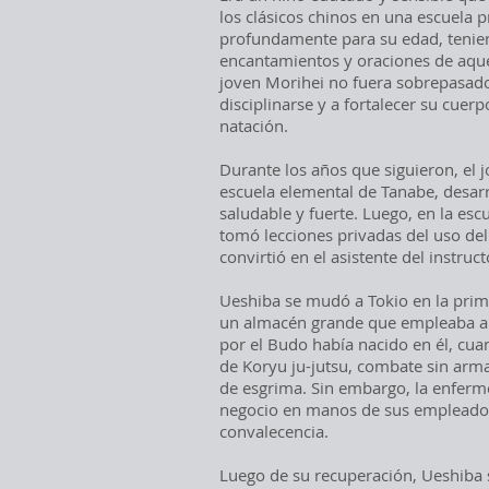
los clásicos chinos en una escuela 
profundamente para su edad, tenien
encantamientos y oraciones de aquel
joven Morihei no fuera sobrepasado
disciplinarse y a fortalecer su cuerp
natación.
​​Durante los años que siguieron, el 
escuela elemental de Tanabe, desarr
saludable y fuerte. Luego, en la esc
tomó lecciones privadas del uso de
convirtió en el asistente del instru
Ueshiba se mudó a Tokio en la prim
un almacén grande que empleaba a 
por el Budo había nacido en él, cua
de Koryu ju-jutsu, combate sin arma
de esgrima. Sin embargo, la enferm
negocio en manos de sus empleados,
convalecencia.
Luego de su recuperación, Ueshiba 