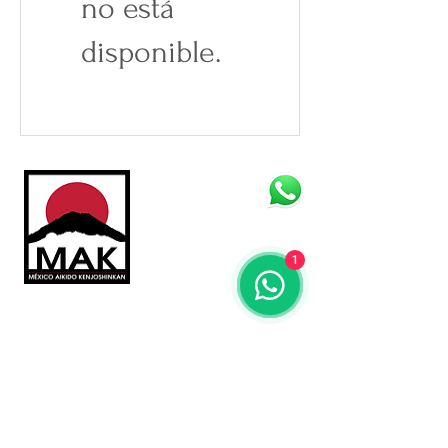
no está
disponible.
Informes:
(55)1295 4275
1
º Dojo Central º
San Bernardino
153 Paseos del
Sur,
Xochimilco, Ciudad
de México
CP 16010
mexicoaikidorg@gmail.com