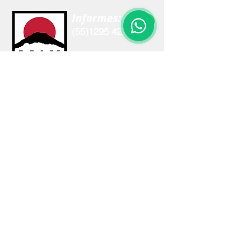
Informes:
(55)1295 4275
º Dojo Central º
San Bernardino
153 Paseos del
Sur,
Xochimilco, Ciudad
de México
CP 16010
mexicoaikidorg@gmail.com
©
Copyrigth 2021 Todos los derechos
reservados
Fotografías con derecho de autor
Héctor Arturo Cid Rosas
con excepción