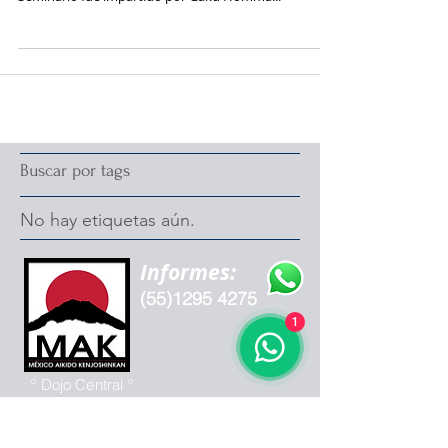
Buscar por tags
No hay etiquetas aún.
Informes:
(55)1295 4275
1
º Dojo Central º
San Bernardino
153 Paseos del
Sur,