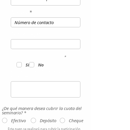
Teléfono
Tipo de Sangre
O
¿Tiene servicio médico?
*
b
Sí
No
l
i
Comentarios o indicaciones
g
especiales
a
t
o
r
i
o
¿De qué manera desea cubrir la cuota del
seminario?
*
Efectivo
Depósito
Cheque
Este pago se realizará para cubrir la participación