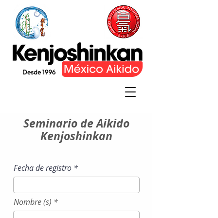
Seminario de Aikido
Kenjoshinkan
r
Fecha de registro
*
e
q
u
i
Nombre (s)
r
e