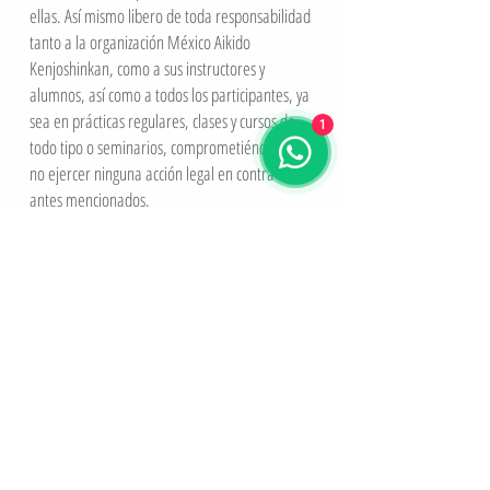
ellas. Así mismo libero de toda responsabilidad
tanto a la organización México Aikido
Kenjoshinkan, como a sus instructores y
alumnos, así como a todos los participantes, ya
sea en prácticas regulares, clases y cursos de
1
todo tipo o seminarios, comprometiéndome a
no ejercer ninguna acción legal en contra de los
antes mencionados.
Enterado del contenido y alcance de este
compromiso legal, estoy de acuerdo y me
obligo a sus términos.
Acepto los términos y condiciones
En caso de ser menor de edad, el
padre o tutor deberá firmar la
solicitud
Tu Firma