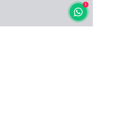
1
Informes:
(55)1295 4275
º Dojo Central º
San Bernardino
153 Paseos del
Sur,
Xochimilco, Ciudad
de México
CP 16010