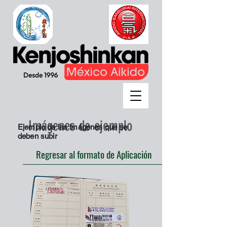
Imágenes de ejemplo
Ejemplo de las imágenes que se
deben subir
Regresar al formato de Aplicación