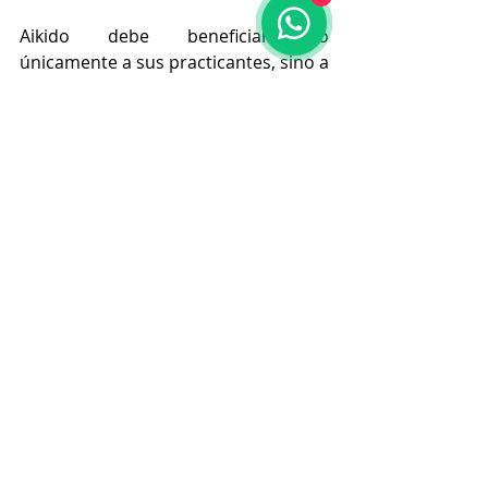
Aikido debe beneficiar no 
únicamente a sus practicantes, sino a 
todas las personas que podamos 
ayudar a través de diferentes 
eventos relacionados. Gracias 
Homma Kancho por confiar en 
nosotros.
Aiki es amor, decía Morihei Ueshiba, y 
por ello, muchas son las instituciones 
en el mundo que están practicando 
aikido sin realizar una sola técnica; 
por último quiero dar las gracias 
desde el corazón a La Casa de la 
Amistad para Niños con Cáncer por 
permitirnos compartir aikido con 
ustedes y por su enorme labor.