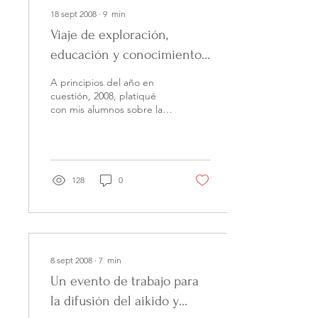
18 sept 2008
∙
9
min
Viaje de exploración,
educación y conocimiento
de la cultura japonesa y
A principios del año en
gran seminario de aikido en
cuestión, 2008, platiqué
con mis alumnos sobre la
posibilidad de realizar otro
viaje a Japón en este
mismo año,...
128
0
8 sept 2008
∙
7
min
Un evento de trabajo para
la difusión del aikido y