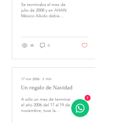
ayuda humanitaria. Jornada
Se terminaba el mes de
A.H.A.N. M
julio de 2008 y en AHAN
México Aikido debía
programar un evento para
cumplir con nuestro
compromiso anual de
ayuda...
38
0
17 nov 2006
∙
3
min
Un regalo de Navidad
A sólo un mes de terminar
1
el año 2006 del 17 al 19 de
noviembre, tuve la
oportunidad de impartir
un seminario de Aikido en
Costa Rica, en...